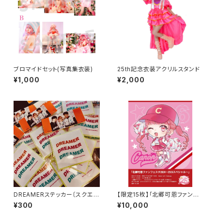
ブロマイドセット(写真集衣装)
25th記念衣装アクリルスタンド
¥1,000
¥2,000
DREAMERステッカー〔スクエ
【限定15枚】「北郷可恩ファンフ
ア〕
ェスタ2024〜25thスペシャ
¥300
¥10,000
ル〜」VIPチケット