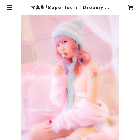
写真集「Super Idol」 | Dreamy M
elts