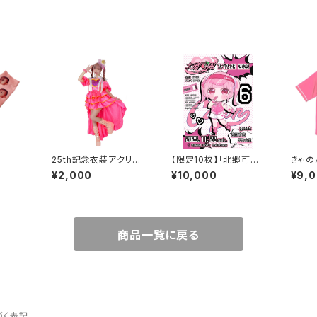
25th記念衣装アクリル
【限定10枚】「北郷可恩
きゃの
スタンド
ファンフェスタ2025」VI
¥2,000
¥10,000
¥9,
Pチケット
商品一覧に戻る
づく表記