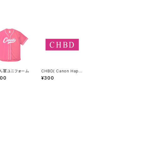
ん軍ユニフォーム
CHBD( Canon Happ
y BirthDay )ステッカ
000
¥300
ー