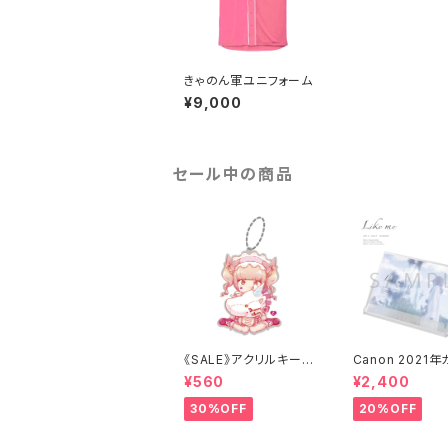
きゃのん軍ユニフォーム
¥9,000
セール中の商品
《SALE》アクリルキーホ
Canon 2021
ルダー
ダー「Like me.」
¥560
¥2,400
30%OFF
20%OFF