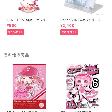
《SALE》アクリルキーホルダー
Canon 2021年カレンダー「Lik
e me.」
¥560
¥2,400
30%OFF
20%OFF
その他の商品