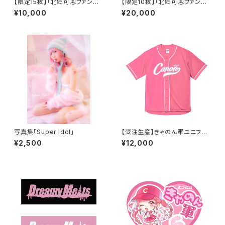
【限定15枚】「北郷可恩ファンフ
【限定10枚】「北郷可恩ファンフ
ェスタ2024〜25thスペシャ
ェスタ2025」SVIPチケット
¥10,000
¥20,000
ル〜」VIPチケット
写真集「Super Idol」
【受注生産】きゃのん軍ユニフォ
ーム《背番号&名前入り》
¥2,500
¥12,000